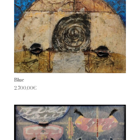
Blue
2.700,00
€